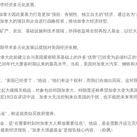
求经济多元化发展。
加拿大因此要着力打造更加“强劲、有韧性、独立自主的”经济。通过名为“
加拿大的项目和企业进行战略投资，推动加拿大经济转型。
矿产、农业、基础设施和技术领域，所得收益将全部再投入基金，以壮大
期寻求多元化发展以摆脱对美国经济依赖。
拿大此前建立在与美国紧密联系基础上的许多“优势”已转变为必须纠正的“
纪30年代大萧条时期以来的最高水平。当前，美国对加拿大汽车、钢铁和
。“美国已经变了，”他说，“他们有这个权利，而我们在做出回应。这对
发起大规模关税战，对象包括邻国加拿大。特朗普还称希望加拿大变为美国“
尼19日在讲话中说，加拿大无法控制来自美国的干扰，也不能把未来寄
基金”，称这就类似买政府债券。
金，是“在重要时刻对加拿大人释放重要信息”。他说，基金需数月设立完
春季最新经济报告，“加拿大强盛基金”是报告核心内容。（欧飒）