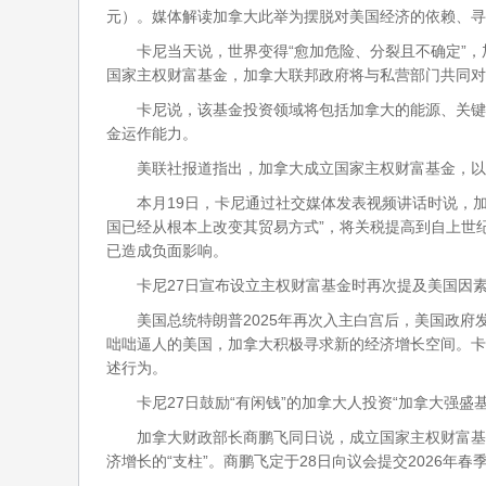
元）。媒体解读加拿大此举为摆脱对美国经济的依赖、寻
卡尼当天说，世界变得“愈加危险、分裂且不确定”，
国家主权财富基金，加拿大联邦政府将与私营部门共同对
卡尼说，该基金投资领域将包括加拿大的能源、关键
金运作能力。
美联社报道指出，加拿大成立国家主权财富基金，以
本月19日，卡尼通过社交媒体发表视频讲话时说，加
国已经从根本上改变其贸易方式”，将关税提高到自上世
已造成负面影响。
卡尼27日宣布设立主权财富基金时再次提及美国因素
美国总统特朗普2025年再次入主白宫后，美国政府
咄咄逼人的美国，加拿大积极寻求新的经济增长空间。卡
述行为。
卡尼27日鼓励“有闲钱”的加拿大人投资“加拿大强盛
加拿大财政部长商鹏飞同日说，成立国家主权财富基
济增长的“支柱”。商鹏飞定于28日向议会提交2026年