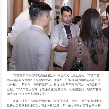
“宁波是药学家屠呦呦先生的故乡，中医药文化源远流长。”宁波市贸
促会副会长徐海峰在开场致辞中说。他介绍，宁波目前已构建起涵盖中药
材种植、中药制剂、食药同源产品、植物提取乃至芳香疗法在内的完整产
业链。“宁波市贸促会将一如既往地把服务做深、把桥梁搭宽，期待与各方
携手做好大健康产业出海文章。”
谈及宁波与中东欧的经贸合作，据海关统计，今年1-2月宁波市对中东
欧进出口额达106.2亿元，同比增长4.1%。多年来，宁波市贸促会已与40