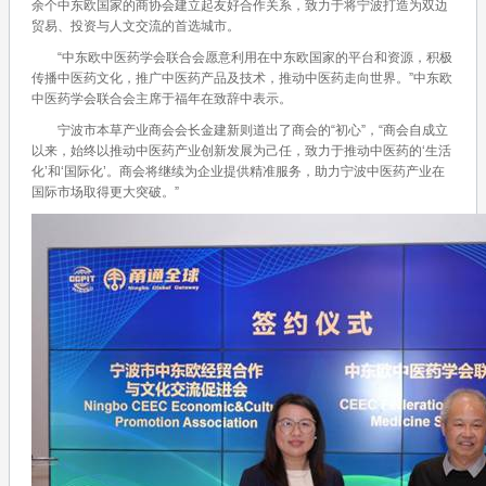
余个中东欧国家的商协会建立起友好合作关系，致力于将宁波打造为双边
贸易、投资与人文交流的首选城市。
“中东欧中医药学会联合会愿意利用在中东欧国家的平台和资源，积极
传播中医药文化，推广中医药产品及技术，推动中医药走向世界。”中东欧
中医药学会联合会主席于福年在致辞中表示。
宁波市本草产业商会会长金建新则道出了商会的“初心”，“商会自成立
以来，始终以推动中医药产业创新发展为己任，致力于推动中医药的‘生活
化’和‘国际化’。商会将继续为企业提供精准服务，助力宁波中医药产业在
国际市场取得更大突破。”