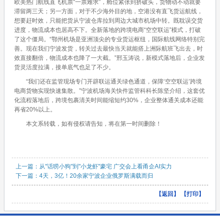
欧美热门航线直飞机票“一票难求”，舱位紧张到挤破头，货物动不动就要
滞留两三天；另一方面，对于不少海外目的地，空港没有直飞货运航线，
想要赶时效，只能把货从宁波仓库拉到周边大城市机场中转。既耽误交货
进度，物流成本也居高不下。全新落地的跨境电商“空空联运”模式，打破
了这个僵局。“鄂州机场是亚洲顶尖的专业货运枢纽，国际航线网络特别完
善。现在我们宁波发货，转关过去最快当天就能搭上洲际航班飞出去，时
效直接翻倍，物流成本也降了一大截。”邢玉涛说，新模式落地后，企业发
货灵活度拉满，接单底气也足了不少。
“我们还在监管现场专门开辟联运通关绿色通道，保障‘空空联运’跨境
电商货物实现快速集散。”宁波机场海关快件监管科科长陈坚介绍，这套优
化流程落地后，跨境包裹清关时间能缩短约30%，企业整体通关成本还能
再省20%以上。
本文系转载，如有侵权请告知，将在第一时间删除！
上一篇：从"话唠小狗"到"小龙虾"豪宅 广交会上看甬企AI实力
下一篇：4天，3亿！20余家宁波企业俄罗斯满载而归
【
返回
】 【
打印
】