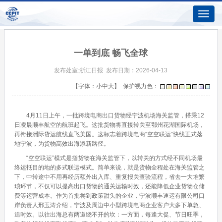
Toggle
naviga
一单到底 畅飞全球
发布处室:
浙江日报
发布日期：2026-04-13
【字体：
小
中
大
】 保护视力色：
4月11日上午，一批跨境电商出口货物经宁波机场海关监管，搭乘12
日凌晨顺丰航空的航班起飞。这批货物将直接转关至鄂州花湖国际机场，
再衔接洲际货运航线直飞美国。这标志着跨境电商“空空联运”快线正式落
地宁波，为货物高效出海添新路径。
“空空联运”模式是指货物在海关监管下，以转关的方式经不同机场最
终运抵目的地的多式联运模式。简单来说，就是货物全程处在海关监管之
下，中转途中不用再经历额外出入库、重复报关查验流程，省去一大堆繁
琐环节，不仅可以提高出口货物的通关运输时效，还能降低企业货物仓储
费等运营成本。作为首批尝到政策甜头的企业，宁波顺丰速运有限公司口
岸负责人邢玉涛介绍，宁波及周边中小型跨境电商企业客户大多下单急、
追时效。以往出海总有两道绕不开的坎：一方面，每逢大促、节日旺季，